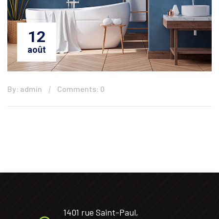
12
août
By: admin
Comments: 0
1401 rue Saint-Paul,