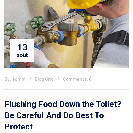
13
août
By: admin
Blog Grid
Comments: 0
Flushing Food Down the Toilet?
Be Careful And Do Best To
Protect