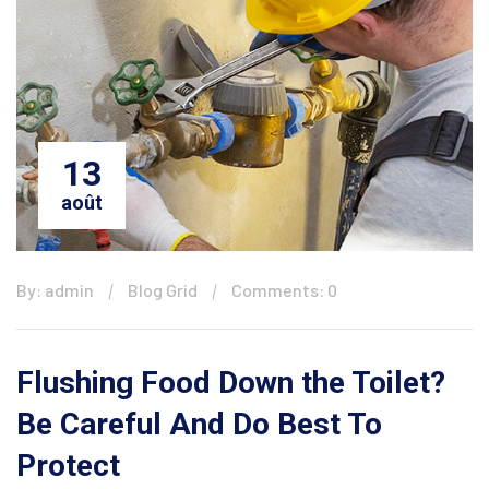
13
août
By: admin
Blog Grid
Comments: 0
Flushing Food Down the Toilet?
Be Careful And Do Best To
Protect